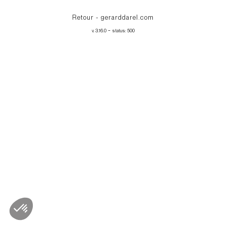
Retour - gerarddarel.com
-
v. 3.16.0
status: 500