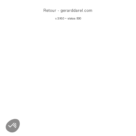
Retour - gerarddarel.com
-
v. 3.16.0
status: 500